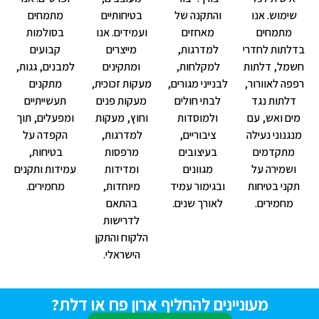
שימוש. אנו
והתקנה של
בטיחותיים
מתמחים
מתמחים
מאחזים
ועמידים. אנו
בסולמות
דלתות לחדרי
למדרגות,
מייצרים
קבועים
שמל, דלתות
למקלחות,
ומתקינים
למבנים, גגות,
פפה לאוורור,
לבנייני מגורים,
מעקות זכוכית,
מתקנים
דלתות נגד
לבתי חולים
מעקות פנים
תעשייתיים
ים ואש, עם
ולמוסדות
וחוץ, מעקות
ומפעלים, תוך
נגנוני נעילה
ציבוריים,
למדרגות,
הקפדה על
מתקדמים
בעיצובים
מרפסות
בטיחות,
ושמירה על
מגוונים
ומדידות
עמידות ותקנים
תקני בטיחות
ובגימור עמיד
מיוחדות,
מחמירים.
מחמירים.
לאורך שנים.
בהתאם
לדרישות
הלקוח והתקן
הישראלי.
מעוניינים להחליף ארון פח או דלת?