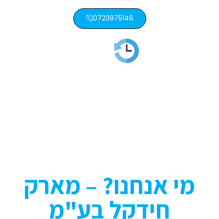
0723975146
ות שמדברת בעד עצמה!
מי אנחנו? – מארק
חידקל בע"מ