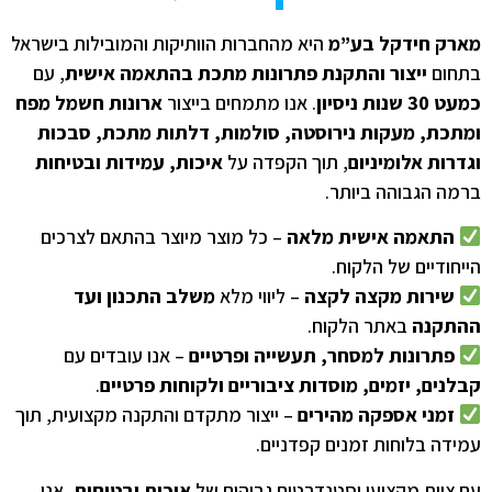
רק חידקל בע”מ
היא מהחברות הוותיקות והמובילות בישראל
חום
ייצור והתקנת פתרונות מתכת בהתאמה אישית
, עם
 שנות ניסיון
. אנו מתמחים בייצור
ארונות חשמל מפח
תכת, מעקות נירוסטה, סולמות, דלתות מתכת, סבכות
רות אלומיניום
, תוך הקפדה על
איכות, עמידות ובטיחות
ה הגבוהה ביותר.
התאמה אישית מלאה
– כל מוצר מיוצר בהתאם לצרכים
חודיים של הלקוח.
שירות מקצה לקצה
– ליווי מלא
משלב התכנון ועד
תקנה
באתר הלקוח.
פתרונות למסחר, תעשייה ופרטיים
– אנו עובדים עם
נים, יזמים, מוסדות ציבוריים ולקוחות פרטיים
.
זמני אספקה מהירים
– ייצור מתקדם והתקנה מקצועית, תוך
דה בלוחות זמנים קפדניים.
צוות מקצועי וסטנדרטים גבוהים של
איכות ובטיחות
, אנו