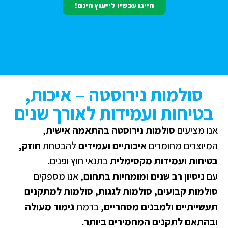
חייגו עכשיו לייעוץ חינם!
סולמות נירוסטה – איכות,
בטיחות ועמידות לאורך שנים
נו מציעים
סולמות נירוסטה בהתאמה אישית
,
מיוצרים מחומרים
איכותיים ועמידים
להבטחת
חוזק,
טיחות ועמידות מקסימלית
בתנאי חוץ ופנים.
ם
ניסיון רב שנים ומומחיות בתחום
, אנו מספקים
ולמות קבועים, סולמות לגגות, סולמות למתקנים
עשייתיים ולמבנים מסחריים
, ברמת
גימור מעולה
בהתאם לתקנים המחמירים ביותר
.