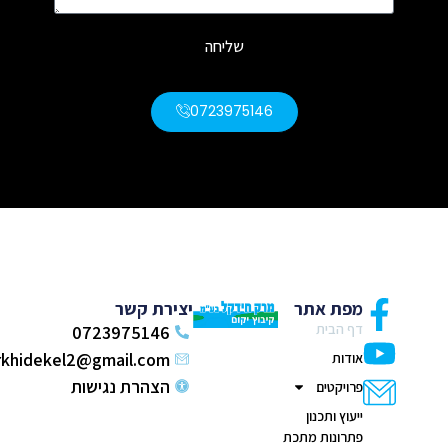
שליחה
0723975146
מפת אתר
יצירת קשר
דף הבית
0723975146
markhidekel2@gmail.com
אודות
הצהרת נגישות
פרויקטים
ייעוץ ותכנון
פתרונות מתכת