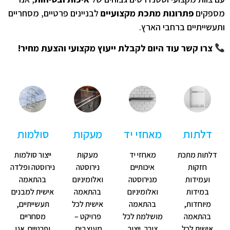
פקים
פתרונות מתכת מקצועיים
לבניינים פרטיים, מסחריים
שייתיים ברחבי הארץ.
צרו קשר עוד היום לקבלת ייעוץ מקצועי והצעת מחיר!
דלתות
מאחזי יד
מעקות
סולמות
לתות מתכת
מאחזי יד
מעקות
ייצור סולמות
חזקות
איכותיים
נירוסטה
נירוסטה ופלדה
ועמידות
מנירוסטה
ואלומיניום
בהתאמה
במידות
ואלומיניום
בהתאמה
אישית למבנים
מיוחדות,
בהתאמה
אישית לכל
תעשייתיים,
בהתאמה
מושלמת לכל
פרויקט –
מסחריים
אישית לכל
צורך. ייצור
מעוצבים,
ופרטיים. אנו