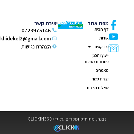
מפת אתר
יצירת קשר
דף הבית
0723975146
markhidekel2@gmail.com
אודות
הצהרת נגישות
פרויקטים
ייעוץ ותכנון
פתרונות מתכת
מאמרים
יצירת קשר
שאלות נפוצות
נבנה, מתוחזק ומקודם על ידי CLICKIN360